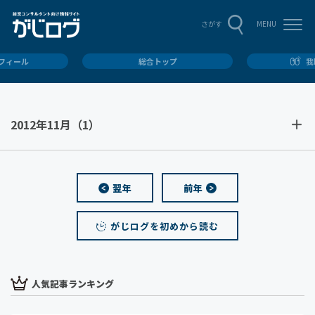
MENU
さがす
ロフィール
総合トップ
我
2012年11月
（1）
翌年
前年
がじログを初めから読む
人気記事ランキング