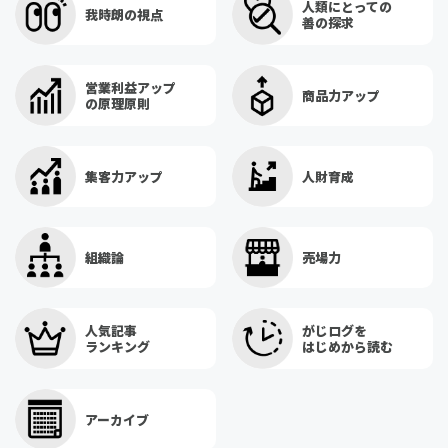
人類にとっての
我時朗の視点
善の探求
営業利益アップ
商品力アップ
の原理原則
集客力アップ
人財育成
組織論
売場力
人気記事
がじログを
ランキング
はじめから読む
アーカイブ