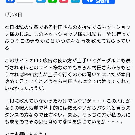
Share
a
w
i
o
a
1月24日
c
i
n
c
t
e
t
e
k
e
本日は私の先輩である村田さんの支援先でるネットショッ
プ様のお話。このネットショップ様には私も一緒に行って
b
t
e
n
おりそこの専務からはいつ様々な事を教えてもらってい
o
e
t
a
る。
o
r
このサイトのPPC広告の使い方が上手いとグーグルにも表
k
彰されるほどのサイト様なのでもちろん村田さんからもど
うすればPPC広告が上手く行くのかは聞いてはいたが本日
改めて見ていくとどうやら村田さんは全ては教えてくれて
いなかったようだ。
一概に教えていなかったわけでもないが・・・この人はか
なりの職人気質で基本的には教えないからパクれと言うス
タンスの方なので仕方ない。まぁ、そっちの方が私の力に
も成るのでその辺も含めて愛情を感じているが・・・。
では本題に入ろう！