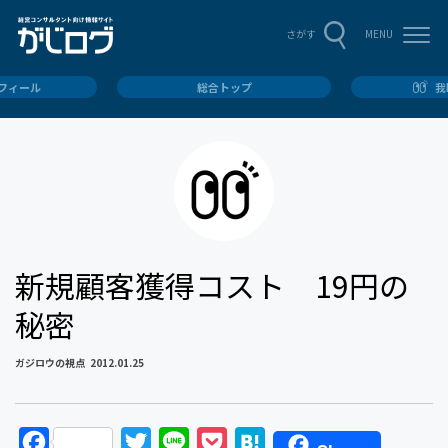
MENU
さがす
ロフィール
総合トップ
我
新規顧客獲得コスト 19円の
秘密
ガジロウの視点
2012.01.25
F
T
L
P
H