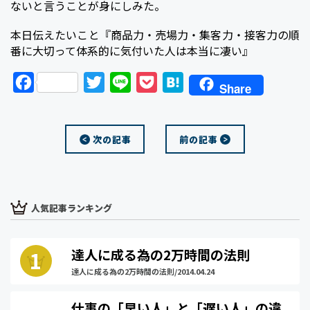
ないと言うことが身にしみた。
本日伝えたいこと『商品力・売場力・集客力・接客力の順
番に大切って体系的に気付いた人は本当に凄い』
F
T
L
P
H
Share
a
w
i
o
a
c
i
n
c
t
次の記事
前の記事
e
t
e
k
e
b
t
e
n
o
e
t
a
o
r
人気記事ランキング
k
達人に成る為の2万時間の法則
達人に成る為の2万時間の法則/2014.04.24
仕事の「早い人」と「遅い人」の違