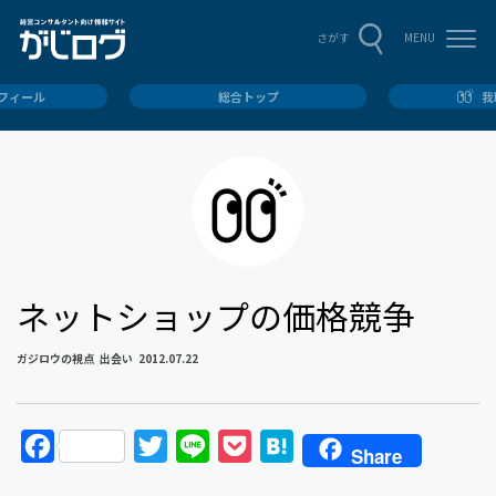
MENU
さがす
ロフィール
総合トップ
我
ネットショップの価格競争
ガジロウの視点
出会い
2012.07.22
F
T
L
P
H
Share
a
w
i
o
a