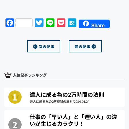
F
T
L
P
H
Share
a
w
i
o
a
c
i
n
c
t
次の記事
前の記事
e
t
e
k
e
b
t
e
n
o
e
t
a
o
r
人気記事ランキング
k
達人に成る為の2万時間の法則
達人に成る為の2万時間の法則/2014.04.24
仕事の「早い人」と「遅い人」の違
いが生じるカラクリ！