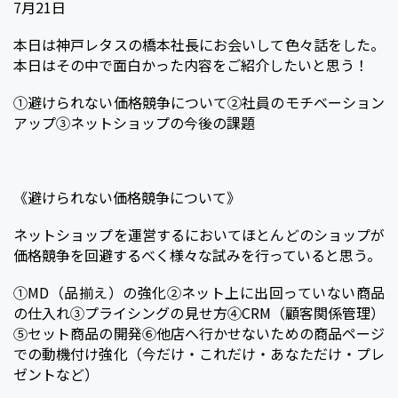
7月21日
c
i
n
c
t
e
t
e
k
e
本日は神戸レタスの橋本社長にお会いして色々話をした。
本日はその中で面白かった内容をご紹介したいと思う！
b
t
e
n
o
e
t
a
①避けられない価格競争について②社員のモチベーション
o
r
アップ③ネットショップの今後の課題
k
《避けられない価格競争について》
ネットショップを運営するにおいてほとんどのショップが
価格競争を回避するべく様々な試みを行っていると思う。
①MD（品揃え）の強化②ネット上に出回っていない商品
の仕入れ③プライシングの見せ方④CRM（顧客関係管理）
⑤セット商品の開発⑥他店へ行かせないための商品ページ
での動機付け強化（今だけ・これだけ・あなただけ・プレ
ゼントなど）