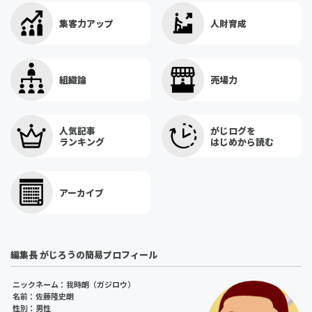
集客力アップ
人財育成
組織論
売場力
人気記事
がじログを
ランキング
はじめから読む
アーカイブ
編集長 がじろうの簡易プロフィール
ニックネーム：我時朗（ガジロウ）
名前：佐藤隆史朗
性別：男性