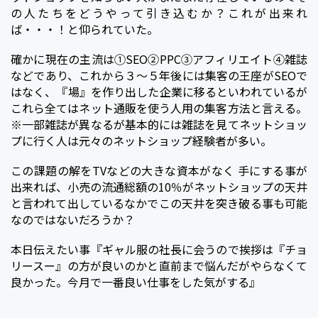
の人たちをどうやって引き込むか？これが出来れ
ば・・・！と仰られていた。
確かに現在の主流は①SEO②PPC③アフィリエイト④雑誌
などであり、これから３～５年後には集客の王座がSEOで
はなく、『場』を作り出した企業に移るといわれているが
これら全てはネット通販を使う人用の集客方法と言える。
※一部雑誌が異なるが基本的には雑誌を見てネットショッ
プに行く人は元々のネットショップ経験者が多い。
この課題の解をTVなどの大きな資本がなく 手にする事が
出来れば、小売の流通総額の10％がネットショップの天井
と言われて出しているなかでこの天井を突き破る事も可能
なのではないだろうか？
本日伝えたい事『ギャル服の社長に会うので挨拶は『チョ
リースー』の方が良いのかと直前まで悩んだがやらなくて
良かった。今月で一番良い仕事をした気がする』