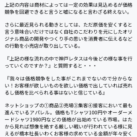
上記の内容は商材によっては一定の効果は見込めるが価格
競争を回避できると言うと嘘になると言わざる終えない。
さらに最近見られる動きとしては、ただ原価を安くすると
言う意味合いだけではなく自社のこだわりを元にしたオリ
ジナル商品の開発やつくり手の思いを消費者に伝えるなど
の行動を小売店が取り出している。
『上記の様な流れの中で神戸レタスは今後どの様な事を行
っていくのですか？』と質問すると・・・
『我々は価格競争をした事がこれまでないので分からな
い！お客様が欲しいものを欲しい価格で出していれば売れ
るし価格を比べられる事はないと信じている』
ネットショップの①商品②売場③集客④接客において最も
進んでいるアパレル。価格もTシャツ100円やオーダーメ
ードシャツ1980円などの価格が出始めている市場。はた
から見れば想像を絶する厳しい戦いが行われている様に見
えるが橋本社長いわくお客様の求めている金額が年々安く