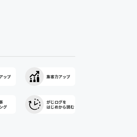
アップ
集客力アップ
事
がじログを
ング
はじめから読む