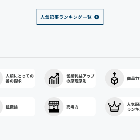
人気記事ランキング一覧
人類にとっての
営業利益アップ
商品力
善の探求
の原理原則
人気記
組織論
売場力
ランキ