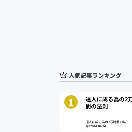
c
i
n
c
e
t
e
k
b
t
e
o
e
t
o
r
k
人気記事ランキング
達人に成る為の2
間の法則
達人に成る為の2万時間の法
則/2014.04.24