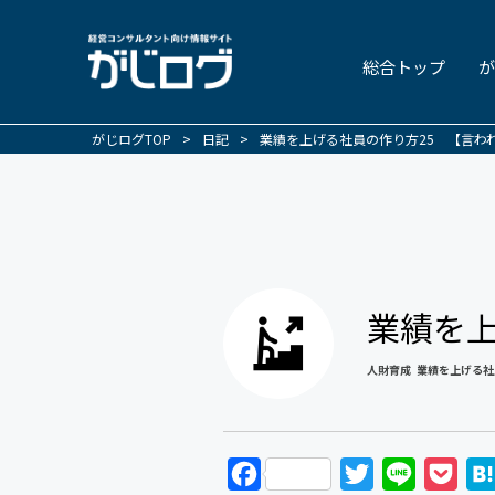
総合トップ
が
がじログTOP
>
日記
>
業績を上げる社員の作り方25 【言わ
業績を上
人財育成
業績を上げる社
F
T
L
P