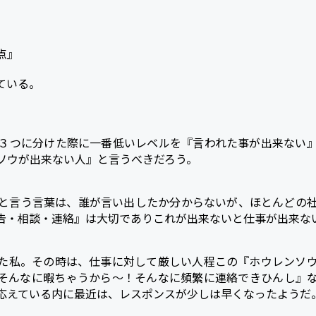
a
t
e
点』
n
ている。
a
】
３つに分けた際に一番低いレベルを『言われた事が出来ない
ソウが出来ない人』と言うべきだろう。
と言う言葉は、誰が言い出したか分からないが、ほとんどの
告・相談・連絡』は大切でありこれが出来ないと仕事が出来な
た私。その時は、仕事に対して厳しい人程この『ホウレンソ
そんなに暇ちゃうから～！そんなに頻繁に連絡できひんし』
応えている内に最近は、レスポンスが少しは早くなったようだ