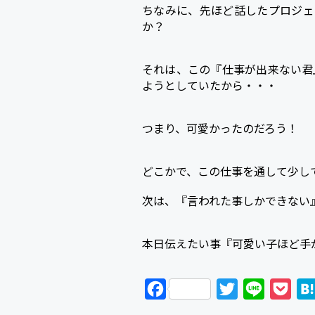
ちなみに、先ほど話したプロジェ
か？
それは、この『仕事が出来ない君
ようとしていたから・・・
つまり、可愛かったのだろう！
どこかで、この仕事を通して少し
次は、『言われた事しかできない
本日伝えたい事『可愛い子ほど手
F
T
L
P
a
w
i
o