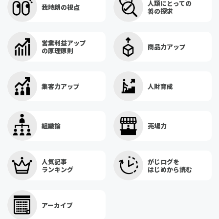
人類にとっての
我時朗の視点
善の探求
営業利益アップ
商品力アップ
の原理原則
集客力アップ
人財育成
組織論
売場力
人気記事
がじログを
ランキング
はじめから読む
アーカイブ