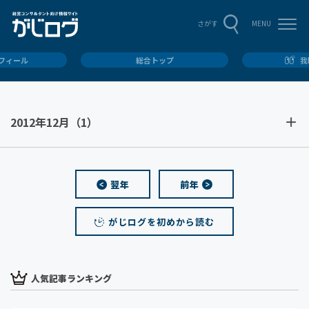
MENU
さがす
ロフィール
総合トップ
我
2012年12月
（1）
翌年
前年
がじログを初めから読む
人気記事ランキング