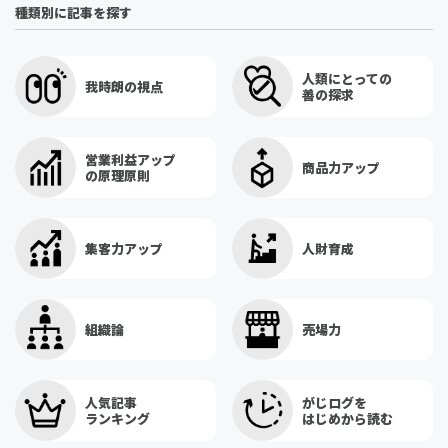
種類別に記事を探す
人類にとっての
我時朗の視点
善の探求
営業利益アップ
商品力アップ
の原理原則
集客力アップ
人財育成
組織論
売場力
人気記事
がじログを
ランキング
はじめから読む