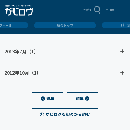
MENU
さがす
ロフィール
総合トップ
我
2013年7月
（1）
2012年10月
（1）
翌年
前年
がじログを初めから読む