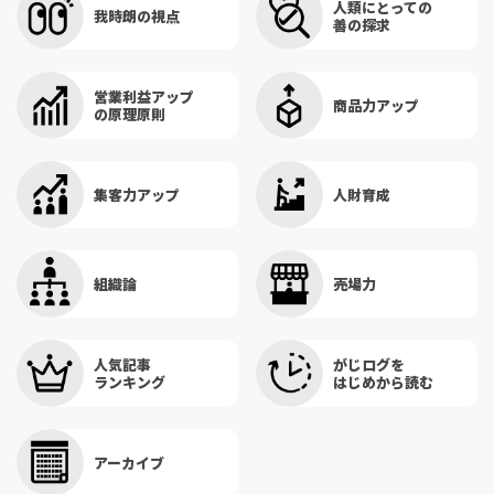
人類にとっての
我時朗の視点
善の探求
営業利益アップ
商品力アップ
の原理原則
集客力アップ
人財育成
組織論
売場力
人気記事
がじログを
ランキング
はじめから読む
アーカイブ