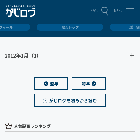
MENU
さがす
ロフィール
総合トップ
我
2012年1月
（1）
翌年
前年
がじログを初めから読む
人気記事ランキング