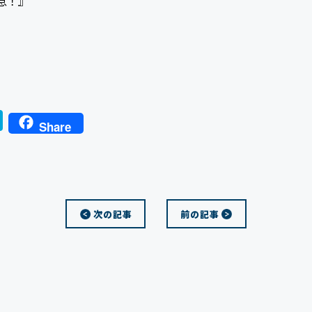
息！』
H
Share
a
t
e
n
次の記事
前の記事
a