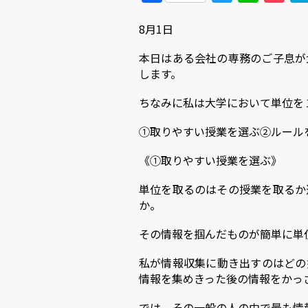
a
w
i
o
8月1日
c
i
n
c
e
t
e
k
本日はある会社の専務のご子息が
します。
b
t
e
o
e
t
ちなみに私は大学において単位を
o
r
①取りやすい授業を選ぶ②ルール
k
《①取りやすい授業を選ぶ》
単位を取るのはその授業を取るか
か。
その情報を掴んだものが簡単に単
私が情報収集に動き出すのはどの
情報を集めきった後の情報をかっ
では、その一般の人の中で最も情