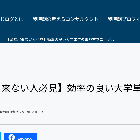
じログとは
我時朗の考えるコンサルタント
我時朗プロフ
>
【留年出来ない人必見】効率の良い大学単位の取り方マニュアル
出来ない人必見】効率の良い大学
位の取り方ブック
2012.08.02
H
Share