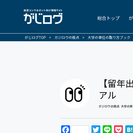
総合トップ
が
がじログTOP
>
ガジロウの視点
>
大学の単位の取り方ブック
【留年
アル
ガジロウの視点
大学の単
F
T
L
P