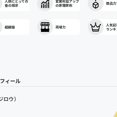
人類にとっての
営業利益アップ
商品力
善の探求
の原理原則
人気記
組織論
売場力
ランキ
ロフィール
ジロウ）