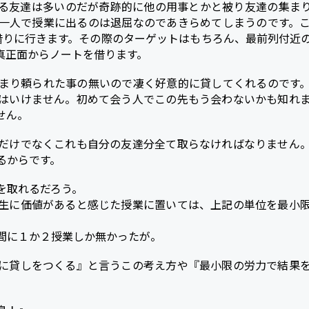
る友達は多いのだが奇跡的に他の用事とかと被り友達の集ま
一人で授業に出るのは退屈なのであきらめてしまうのです。
借りに行きます。その際のターゲットはもちろん、最前列付近
真正面からノートを借ります。
まり頼られた事の無いので凄く好意的に貸してくれるのです
はいけません。初めて会う人でこの先もう会わないかも知れ
せん。
だけでなくこれも自分の友達分全て取らなければなりません
るからです。
を取れるだろう。
生に価値があると感じた授業に置いては、上記の単位を最小
間に１か２授業しか無かったが。
に貸しをつくる』と言うこの考え方や『最小限の労力で結果