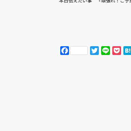
本日伝えたい事 『頑張れ！ご子
F
T
L
P
a
w
i
o
c
i
n
c
e
t
e
k
b
t
e
o
e
t
o
r
k