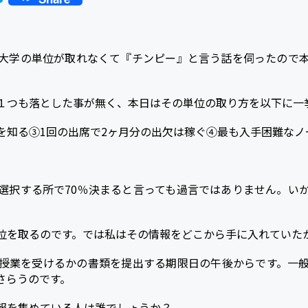
a
t
e
大学の単位が取れなくて『チンピー』と言う話を伺ったので
n
a
１つも落とした事が無く、本日はその単位の取り方を以下に一
を知る③1回の出席で2ヶ月分の出欠は稼ぐ④最も入手困難なノ
選択する所で70％決まると言っても過言ではありません。い
位を取るのです。では私はその情報をどこから手に入れていた
授業を受けるかの書類を提出する期限日の午後からです。一
さらうのです。
報を集めている人は誰でしょうか？