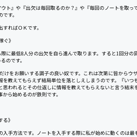
アウト』や『出欠は毎回取るのか？』や『毎回のノートを取っ
のです。
出すればＯＫです。
稼ぐ》
る際に最低8人分の出欠を自ら進んで取ります。すると1回分の
めるのです。
だけをお願いする調子の良い奴です。これは次第に皆からウ
報を教えてもらえず結局単位を落としえしまうのです。『いつ
と思われるとその仕返しに情報を教えてもらえないと言う結末
事から始めるのが鉄則です。
する》
の入手方法です。ノートを入手する際に私が始めに動くのは最