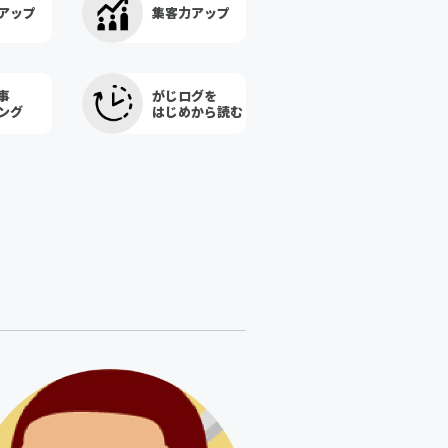
アップ
集客力アップ
事
がじログを
ング
はじめから読む