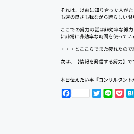
それは、以前に知り合った人がた
も運の良さも我ながら誇らしい限
ここでの努力の話は非効率な努力
に非常に非効率な時間を使ってい
・・・とここらでまた疲れたので
次は、【情報を発信する努力】で
本日伝えたい事『コンサルタント
F
T
L
P
a
w
i
o
c
i
n
c
e
t
e
k
b
t
e