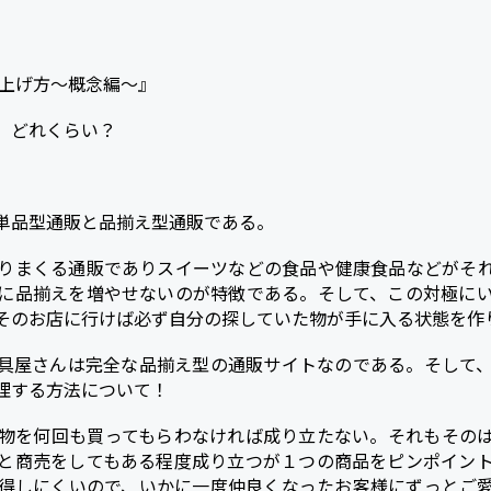
a
t
e
の上げ方～概念編～』
n
。どれくらい？
a
】
単品型通販と品揃え型通販である。
りまくる通販でありスイーツなどの食品や健康食品などがそ
に品揃えを増やせないのが特徴である。そして、この対極に
そのお店に行けば必ず自分の探していた物が手に入る状態を作
具屋さんは完全な品揃え型の通販サイトなのである。そして
理する方法について！
物を何回も買ってもらわなければ成り立たない。それもその
と商売をしてもある程度成り立つが１つの商品をピンポイン
得しにくいので、いかに一度仲良くなったお客様にずっとご