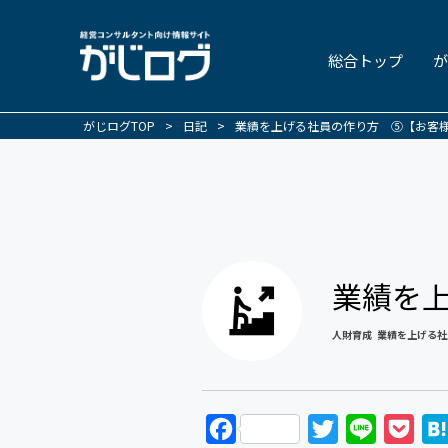
総合トップ
が
がじログTOP
>
日記
>
業績を上げる社員の作り方 ⑤【お客
業績を
人財育成
業績を上げる社
F
T
L
P