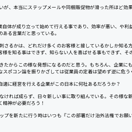
いが、本当にステップメールや同梱販促物が滑った所ほど効
業自体が成り立って始めて行える事であり、効率が悪い、や利
のある言葉だと思っている。
刺さるかは、どれだけ多くのお客様と接しているかしか知る
客様を知る事はできず、知らない人を喜ばせる事もできず、そ
きたからこの様な発想になるのだと思う。もちろん、企業に
なスポコン論を振りかざしては従業員の定着は望めず逆に危う
自適に経営を行える企業がこの日本に何社あるだろうか？
なければ成らず、日々新しい事に取り組んでいる。その様な
く精神が必要だろう！
ップを新たに行う時はいつも『この部署だけ治外法権でお願