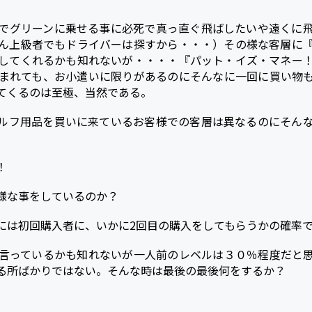
でグリーンに乗せる事に必死で真っ直ぐ飛ばしたいや遠くに
ん上級者でもドライバーは探すから・・・）その様な客層に
してくれるかも知れないが・・・・『パット・イズ・マネー
まれても、お小遣いに限りがあるのにそんなに一回に買い物
てくるのは至極、当然である。
ルフ用品を買いに来ているお客様での客層は異なるのにそん
！
様な事をしているのか？
には初回購入者に、いかに2回目の購入をしてもらうかの確率
言っているかも知れないが一人前のレベルは３０％程度だと
る所ばかりではない。そんな時は最後の最後何をするか？