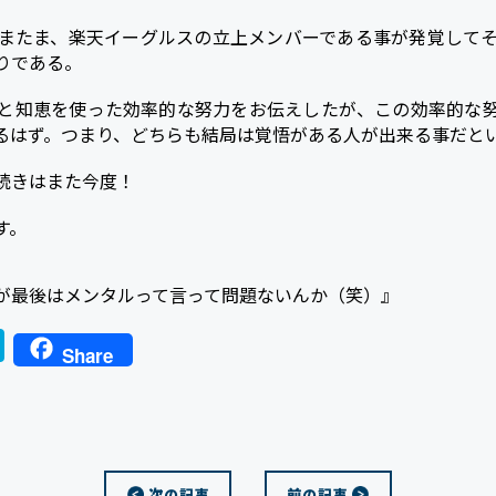
またま、楽天イーグルスの立上メンバーである事が発覚して
りである。
と知恵を使った効率的な努力をお伝えしたが、この効率的な
るはず。つまり、どちらも結局は覚悟がある人が出来る事だと
続きはまた今度！
す。
が最後はメンタルって言って問題ないんか（笑）』
H
Share
a
t
e
n
次の記事
前の記事