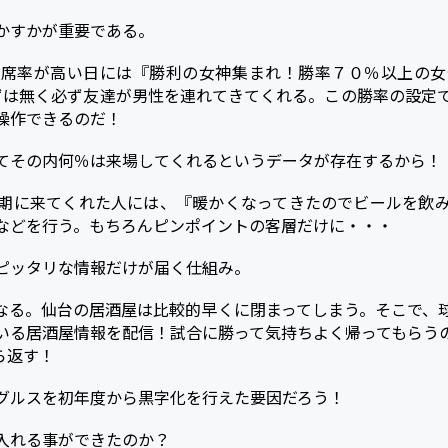
かすかが重要である。
空席率が高い日には『勝利の女神集まれ！勝率７０％以上の女
ずは無く必ず友達が男性を連れてきてくれる。この勝率の設定
操作できるのだ！
てその内何％は来場してくれるというデータが存在するから！
期に来てくれた人には、『暖かくなってきたのでビールを飲
などを行う。もちろんピンポイントの客層だけに・・・
ピッタリな情報だけが届く仕組み。
なる。仙台の居酒屋は比較的早くに閉まってしまう。そこで、
いる居酒屋情報を配信！試合に勝って気持ちよく帰ってもらう
ら返す！
グルスを初年度から黒字化を行えた要因だろう！
入れる事ができたのか？