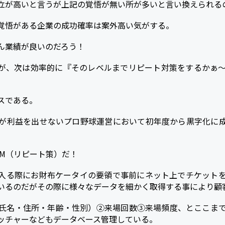
立が高いと言うが上記の覚悟が無い所が多いと言い換えられる
覚悟がある企業の成功確率は案外高い気がする。
ん業績が良いのだろう！
が、次は効率的に『そのレベルまでリピート対策をするかぁ
スである。
が利益を出せないプロ野球運営において初年度から黒字化に
RM（リピート策）だ！
入る際にお財布ケータイの要領で事前にネット上でチケット
いるのだがその際に様々なデータを細かく取得する事により顧
氏名・住所・年齢・性別）②来場回数③来場頻度、とここま
ッチャーなどもデータベース管理している。