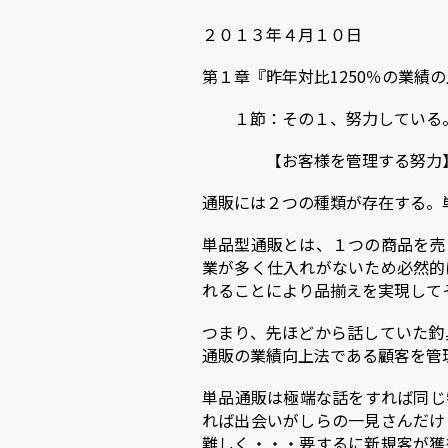
a
w
i
o
２０１３年４月１０日
c
i
n
c
e
t
e
k
第１章『昨年対比1250％の業績
b
t
e
１節：その１、努力している
o
e
t
【お客様を管理する努力
o
r
k
通販には２つの種類が存在する。
単品型通販とは、１つの商品を売
業が多く仕入れがないため必然的
れることにより品揃えを実現して
つまり、先ほどから話していた釣
通販の業績向上法である顧客を管
単品通販は極端な話をすれば同じ
れば出会いがしらの一見さんだけ
難しく・・・要するに新規客が獲