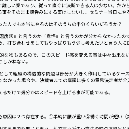
に難しい業であり、従って直ぐに決断できる人は少ない。だか
る事をそのまま鵜呑みにする事はしないし、セミナー当日にや
った人でも本当にやるのはそのうちの半分くらいだろうか？
温度感』と言うのか『覚悟』と言うのかが分からなかったの
め、打ち合わせをしてもやっぱりもう少し考えたいと言う人に
的な物もあるので、このスピード感を変える事は中々出来な
こしかねない。
として組織の構造的な問題は部分が大きく作用しているケー
ゃなかった場合や、決裁者までの稟議に多くの意思決定者が介
えるだけで幾分かはスピードを上げる事が可能である。
》
も原因は２つ存在する。①単純に腰が重い②働く時間が短い（
明するまでも無いと思う。私で言う所の小学生の時のお風呂と