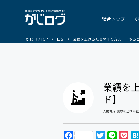
総合トップ
が
がじログTOP
>
日記
>
業績を上げる社員の作り方⑧ 【やる
業績を
ド】
人財育成
業績を上げる社
F
T
L
P