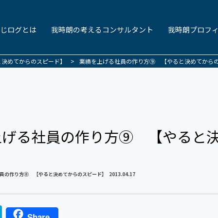
じログとは
我時朗の考えるコンサルタント
我時朗プロフ
と決めてからのスピード】
>
業績を上げる社員の作り方⑨ 【やると決めてから
上げる社員の作り方⑨ 【やると
員の作り方⑧ 【やると決めてからのスピード】
2013.04.17
H
Share