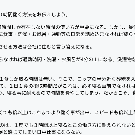
０時間働く方法をお伝えしよう。
4時間しか存在しない時間の使い方が重要になる。しかし、最
に食事・洗濯・お風呂・通勤等の日常を詰め込まなければ成ら
させる方法は会社に住むと言う答えになる。
らなければ通勤時間・洗濯・お風呂が4分の１になる。洗濯物
１食しか取る時間は無い。そこで、コップの半分近く砂糖を
て、１日１食の摂取時間だがこれは、必ず寝る直前でなけれ
り、寝る事に耐えるので時間を費やしてしまう。だからこそ、
。
くても倍以上はこれまでより働く事が出来、スピードも倍以上
のは、１度でも３時間以上寝るとこの働き方に耐えられない
足と感じてしまい日中仕事にならない。