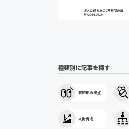
達人に成る為の2万時間の法
則/2014.04.24
種類別に記事を探す
我時朗の視点
人財育成