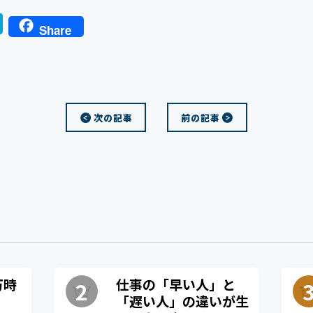
H
Share
a
t
e
n
次の記事
前の記事
a
万時
仕事の「早い人」と
「遅い人」の違いが生