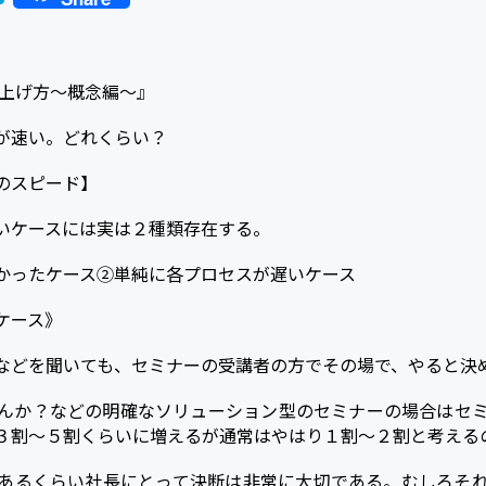
a
t
e
の上げ方～概念編～』
n
速い。どれくらい？
a
スピード】
いケースには実は２種類存在する。
かったケース②単純に各プロセスが遅いケース
ケース》
などを聞いても、セミナーの受講者の方でその場で、やると決
んか？などの明確なソリューション型のセミナーの場合はセ
３割～５割くらいに増えるが通常はやはり１割～２割と考える
あるくらい社長にとって決断は非常に大切である。むしろそ