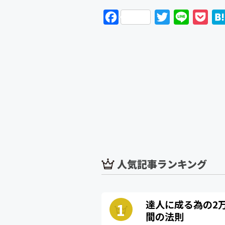
F
T
L
P
a
w
i
o
c
i
n
c
e
t
e
k
b
t
e
o
e
t
o
r
k
人気記事ランキング
達人に成る為の2
間の法則