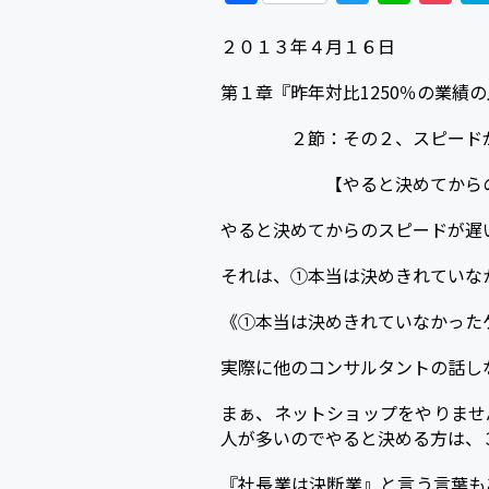
a
w
i
o
２０１３年４月１６日
c
i
n
c
e
t
e
k
第１章『昨年対比1250％の業績
b
t
e
２節：その２、スピードが
o
e
t
【やると決めてからの
o
r
k
やると決めてからのスピードが遅
それは、①本当は決めきれていな
《①本当は決めきれていなかった
実際に他のコンサルタントの話し
まぁ、ネットショップをやりませ
人が多いのでやると決める方は、
『社長業は決断業』と言う言葉も