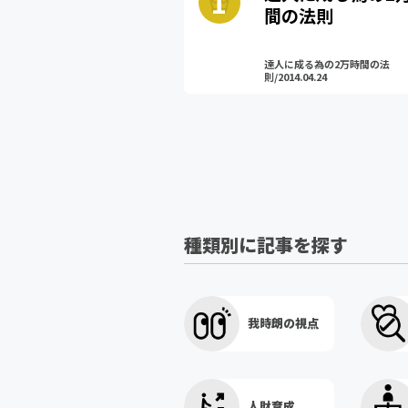
間の法則
達人に成る為の2万時間の法
則/2014.04.24
種類別に記事を探す
我時朗の視点
人財育成