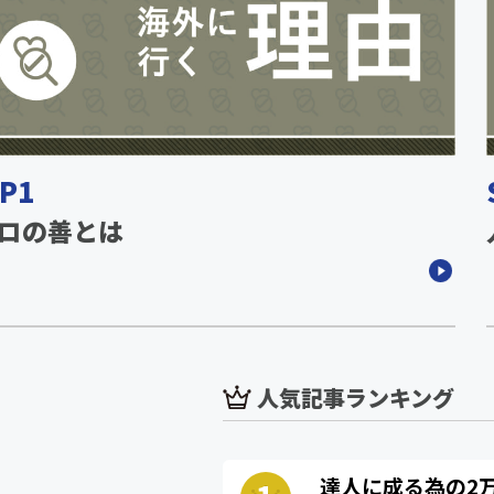
P1
ロの善とは
人気記事ランキング
達人に成る為の2