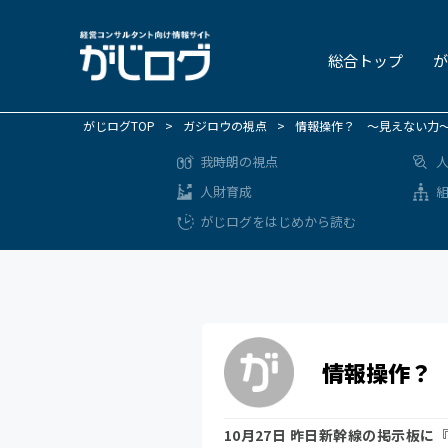
総合トップ
が
がじログTOP
>
ガジロウの視点
>
情報操作？ ～見えない力
我時朗の視点
人財育成
がじログをはじめから読む
情報操作？
10月27日 昨日新幹線の掲示板に