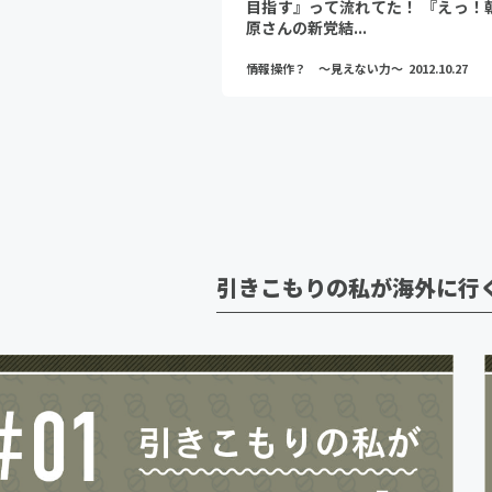
目指す』って流れてた！ 『えっ！
原さんの新党結...
情報操作？ ～見えない力～
2012.10.27
引きこもりの私が海外に行