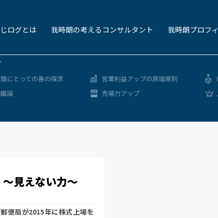
じログとは
我時朗の考えるコンサルタント
我時朗プロフ
～
人類にとっての善の探求
営業利益アップの原理原則
組織論
売場力アップ
 ～見えない力～
『郵便局が2015年に株式上場を