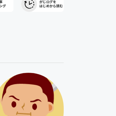
事
がじログを
ング
はじめから読む