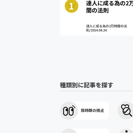
達人に成る為の2
間の法則
達人に成る為の2万時間の法
則/2014.04.24
種類別に記事を探す
我時朗の視点