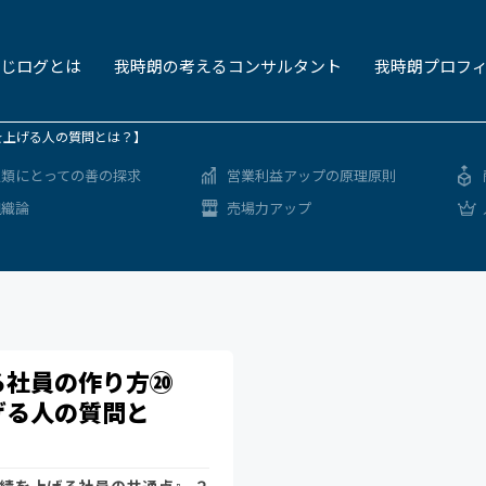
じログとは
我時朗の考えるコンサルタント
我時朗プロフ
を上げる人の質問とは？】
人類にとっての善の探求
営業利益アップの原理原則
組織論
売場力アップ
る社員の作り方⑳
げる人の質問と