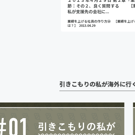
２０１３年４月２９日 第２章『業
節：その２、良く質問する 【業
私が支援先の会社に...
業績を上げる社員の作り方⑳ 【業績を上げ
は？】
2013.04.29
引きこもりの私が海外に行