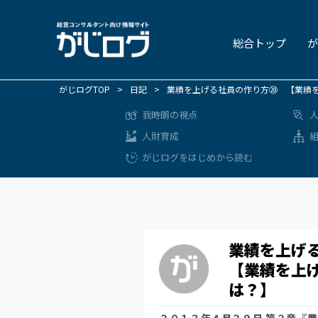
総合トップ
が
がじログTOP
>
日記
>
業績を上げる社員の作り方⑳ 【業績
我時朗の視点
人財育成
がじログをはじめから読む
業績を上げ
【業績を上
は？】