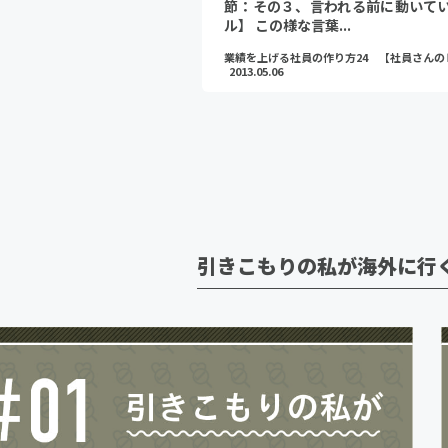
節：その３、言われる前に動い
ル】 この様な言葉...
業績を上げる社員の作り方24 【社員さんの
2013.05.06
引きこもりの私が海外に行