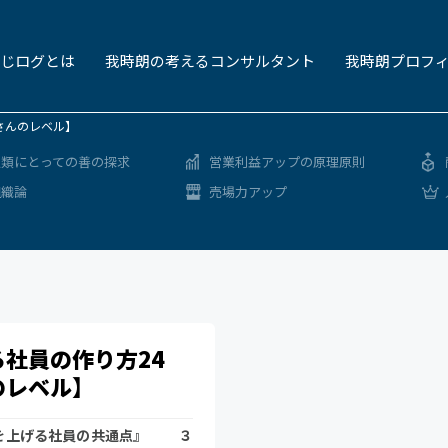
じログとは
我時朗の考えるコンサルタント
我時朗プロフ
さんのレベル】
人類にとっての善の探求
営業利益アップの原理原則
組織論
売場力アップ
る社員の作り方24
のレベル】
績を上げる社員の共通点』 ３