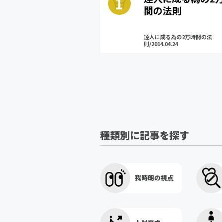
間の法則
達人に成る為の2万時間の法
則/2014.04.24
種類別に記事を探す
我時朗の視点