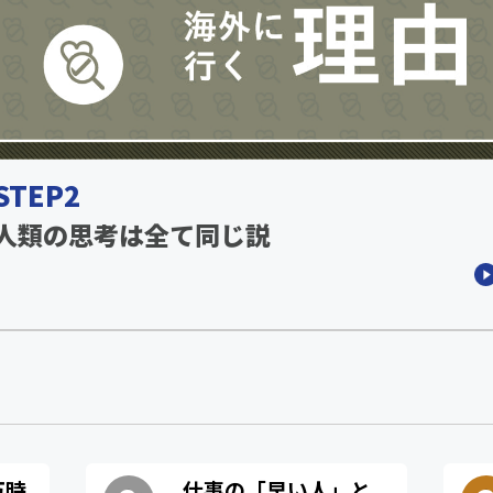
STEP2
人類の思考は全て同じ説
万時
仕事の「早い人」と