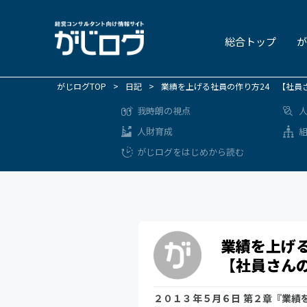
総合トップ
が
がじログTOP
>
日記
>
業績を上げる社員の作り方24 【社員
我時朗の視点
人財育成
がじログをはじめから読む
業績を上げ
【社員さん
２０１３年５月６日 第２章『業