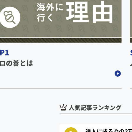
P1
ロの善とは
人気記事ランキング
達人に成る為の2