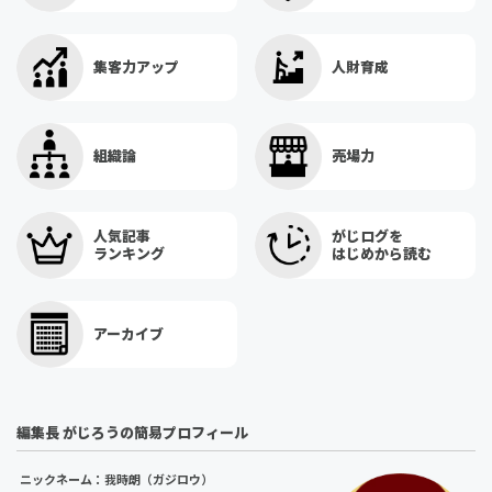
集客力アップ
人財育成
組織論
売場力
人気記事
がじログを
ランキング
はじめから読む
アーカイブ
編集長 がじろうの簡易プロフィール
ニックネーム：我時朗（ガジロウ）