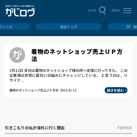
MENU
さがす
ロフィール
総合トップ
我
着物のネットショップ売上ＵＰ方
法
1月12日 本日は着物のネットショップ様の所へ支援に行ってきた。 この
企業様は非常に面白い仕組みにチャレンジしている。 と言うのは、リ
サイク...
続きを読む
着物のネットショップ売上ＵＰ方法
2012.01.12
引きこもりの私が海外に行く理由
TOPICS