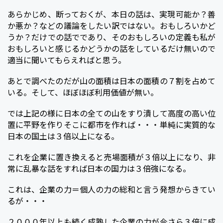
あらかじめ、断っておくが、本日の話は、実現可能か？善
か悪か？などの議論をしたい訳ではない。おもしろいかど
うか？だけでの話でであり、そのおもしろいの定義も私が
おもしろいと感じるかどうかの話をしているだけ無いので
適当に聞いてもらえればと思う。
あとで調べたのだが山の面積は日本の面積の７割を占めて
いる。そして、ほぼほぼ利用価値が無い。
では上記の様に日本の全ての山をすり潰して高度の高い位
置に平野を作りそこに都市を作れば・・・単純に実質的な
日本の国土は３倍以上になる。
これを企業に置き換えると売場面積が３倍以上になり、非
常に乱暴な話をすれば日本の国力は３倍強になる。
これは、企業の力＝個人の力の総和と言う発想からきてい
るが・・・
２０００年以上も続く成熟した企業の力が今さら３倍に成