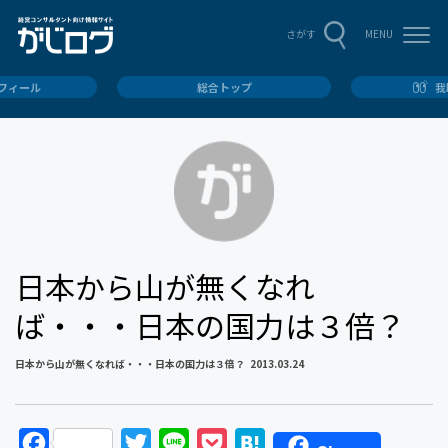
MENU
さがす
ロフィール
総合トップ
我
日本から山が無くなれ
ば・・・日本の国力は３倍？
日本から山が無くなれば・・・日本の国力は３倍？
2013.03.24
F
T
L
P
H