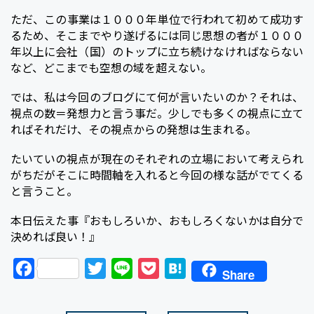
ただ、この事業は１０００年単位で行われて初めて成功す
るため、そこまでやり遂げるには同じ思想の者が１０００
年以上に会社（国）のトップに立ち続けなければならない
など、どこまでも空想の域を超えない。
では、私は今回のブログにて何が言いたいのか？それは、
視点の数＝発想力と言う事だ。少しでも多くの視点に立て
ればそれだけ、その視点からの発想は生まれる。
たいていの視点が現在のそれぞれの立場において考えられ
がちだがそこに時間軸を入れると今回の様な話がでてくる
と言うこと。
本日伝えた事『おもしろいか、おもしろくないかは自分で
決めれば良い！』
F
T
L
P
H
Share
a
w
i
o
a
c
i
n
c
t