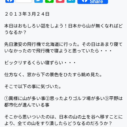
Share
a
w
i
o
a
２０１３年３月２４日
c
i
n
c
t
e
t
e
k
e
本日はおもしろい話をしよう！日本から山が無くなればど
うなるか？
b
t
e
n
o
e
t
a
先日激安の飛行機で北海道に行った。その日はあまり寝て
o
r
いなかったので飛行機で寝ようと思っていたら・・・
k
ビックリするくらい寝ずらい・・・
仕方なく、窓から下の景色をひたすら眺め見た。
そこで以下の事に気づいた。
①異様に山が多い事②思ったよりゴルフ場が多い③平野は
都市化が進んでいる事
そこから思いついたのは、日本の山の土を谷へ移すことに
より、全ての山をすり潰したらどうなるのだろうか？