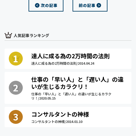
次の記事
前の記事
e
t
e
k
e
b
t
e
n
o
e
t
a
o
r
人気記事ランキング
k
達人に成る為の2万時間の法則
達人に成る為の2万時間の法則/2014.04.24
仕事の「早い人」と「遅い人」の違
いが生じるカラクリ！
仕事の「早い人」と「遅い人」の違いが生じるカラク
リ！/2020.05.15
コンサルタントの神様
コンサルタントの神様/2014.01.10