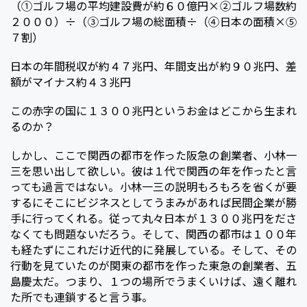
（①ゴルフ場の平均建設費が約６０億円×②ゴルフ場数約
２０００）÷（③ゴルフ場の総面積÷（④日本の面積×⑤
７割）
日本の年間税収が約４７兆円、年間支出が約９０兆円、差
額がマイナス約４３兆円
この赤字の国に１３００兆円というお金はどこから生まれ
るのか？
しかし、ここで関西の都市を作った阪急の創業者、小林一
三を思い出して欲しい。彼は１代で関西の年を作ったと言
っても過言ではない。小林一三の説明もろもろを省くが要
するにそこにビジネスとしてうまみがあれば民間企業が勝
手に行ってくれる。従って丸々日本が１３００兆円をださ
なくても問題ないだろう。そして、関西の都市は１００年
も経たずにこれだけ近代的に発展している。そして、その
行動を見ていたのが関東の都市を作った東急の創業者、五
島慶太だ。つまり、１つの場所でうまくいけば、遠く離れ
た所でも連鎖すると言う事。