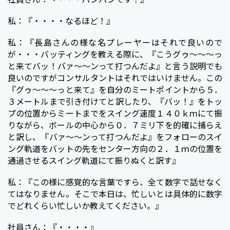
私：『・・・・なるほど！』
私：『長島さんの様な名プレーヤーはそれで良いので
が・・・バッティングを教える際に、『こうグゥ～～～っ
と来てバッ！バァ～～ンって打つんだよ』と言う説明でも
良いのですがコンサルタントはそれではいけません。この
『グゥ～～～っと来て』を自分のミートポイントから５．
３メートルまで引き付けてと訳したり、『バッ！』をトッ
プの位置からミートまでをスイング速度１４０ｋｍにて振
りながら、ボールの中心から０．７ミリ下を的確に捕らえ
と訳し、『バァ～～ンって打つんだよ』をフォローのスイ
ング軌道をバットの先をセンター方向の２．１ｍの位置を
通過させるスイング軌道にて振りぬくと訳す』
私：『この様に感覚的な言葉ですら、全て数字で話せなく
てはなりません。そこで本日は、忙しいとは具体的に数字
でどれくらい忙しいか教えてください。』
社員さん：『・・・・』