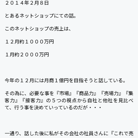
２０１４年２月８日
c
i
n
c
t
e
t
e
k
e
とあるネットショップにての話。
b
t
e
n
このネットショップの売上は、
o
e
t
a
１２月約１０００万円
o
r
k
１月約２０００万円
今年の１２月には月商１億円を目指そうと話している。
その為に、必要な事を『市場』『商品力』『売場力』『集
客力』『接客力』の５つの視点から自社と他社を見比べ
て、行う事を決めていっているのだが・・・
一通り、話した後に私がその会社の社員さんに『これで売