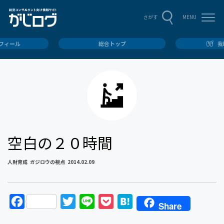
MENU
さがす
ロフィール
総合トップ
我
空白の２０時間
人財育成
ガジロウの視点
2014.02.09
F
T
L
P
H
Share
a
w
i
o
a