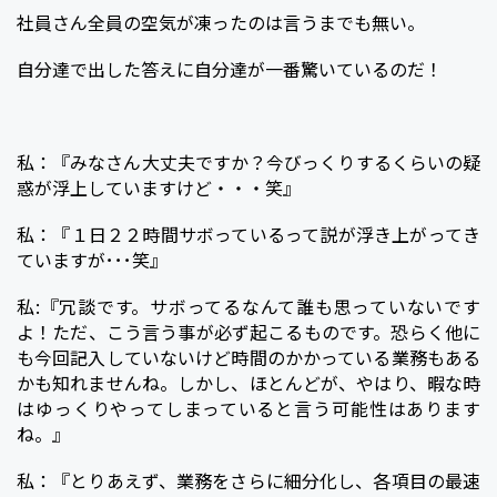
社員さん全員の空気が凍ったのは言うまでも無い。
自分達で出した答えに自分達が一番驚いているのだ！
私：『みなさん大丈夫ですか？今びっくりするくらいの疑
惑が浮上していますけど・・・笑』
私：『１日２２時間サボっているって説が浮き上がってき
ていますが･･･笑』
私:『冗談です。サボってるなんて誰も思っていないです
よ！ただ、こう言う事が必ず起こるものです。恐らく他に
も今回記入していないけど時間のかかっている業務もある
かも知れませんね。しかし、ほとんどが、やはり、暇な時
はゆっくりやってしまっていると言う可能性はあります
ね。』
私：『とりあえず、業務をさらに細分化し、各項目の最速