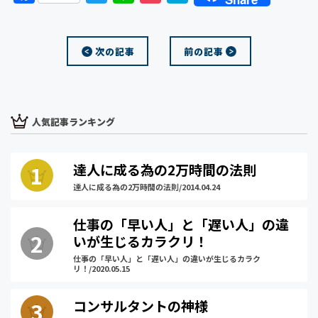
a
w
i
o
a
c
i
n
c
t
次の記事
前の記事
e
t
e
k
e
b
t
e
n
o
e
t
a
o
r
人気記事ランキング
k
達人に成る為の2万時間の法則
達人に成る為の2万時間の法則/2014.04.24
仕事の「早い人」と「遅い人」の違
いが生じるカラクリ！
仕事の「早い人」と「遅い人」の違いが生じるカラク
リ！/2020.05.15
コンサルタントの神様