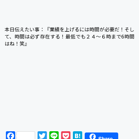
本日伝えたい事：『業績を上げるには時間が必要だ！そし
て、時間は必ず存在する！最低でも２４～６時まで6時間
はね！笑』
F
T
L
P
H
Share