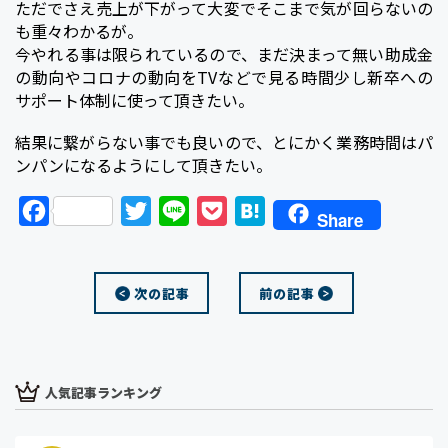
ただでさえ売上が下がって大変でそこまで気が回らないの
も重々わかるが。
今やれる事は限られているので、まだ決まって無い助成金
の動向やコロナの動向をTVなどで見る時間少し新卒への
サポート体制に使って頂きたい。
結果に繋がらない事でも良いので、とにかく業務時間はパ
ンパンになるようにして頂きたい。
F
T
L
P
H
Share
a
w
i
o
a
c
i
n
c
t
次の記事
前の記事
e
t
e
k
e
b
t
e
n
o
e
t
a
o
r
人気記事ランキング
k