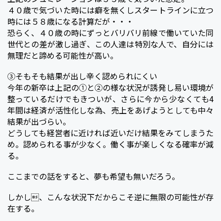
４０歳で気づいた時には癖を無くしスタートラインに立つ
時には５８歳になる計算だが・・・
恐らく、４０歳の時にずっとバリバリ前線で働いていた同
世代との差が激し過ぎ、この人達は特別な人で、自分には
無理だと諦める可能性が高い。
③そもそも結果が出し辛く認められにくい
今年の新卒は上記の①と②の様な状況が誘発し易い環境が
整っているだけでもきついが、さらに今から少なくても4
年間は経済が活性化しな為、売上をあげようとしても中々
結果が出づらい。
どうしても経営者に近ければ近いだけ結果をみてしまうた
め。認められる事が少なく。働く事が楽しくなる確率が減
る。
ここまでの話をすると、夢も希望も無いだろう。
しかし、こんな状況下だからこそ逆に無限の可能性が存
在する。