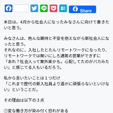
F
T
L
P
H
Share
a
w
i
o
a
本日は、4月から社会人になったみなさんに向けて書きた
c
i
n
c
t
いと思う。
e
t
e
k
e
みなさんは、色んな期待と不安を抱えながら新社会人にな
b
t
e
n
ったと思う。
o
e
t
a
それなのに、入社したとたんリモートワークになったり、
o
r
リモートワークでは無いにしろ通常の営業ができずに
「あれ？社会人って案外楽かも。心配してたのがバカみた
k
い」と感じてる人もいるだろう。
私から言いたいことは１つだけ
「これまで歴代の新入社員より遥かに頑張らないといけな
い」ということだ。
その理由は以下の３点
①変な働き方が染み付く恐れがある