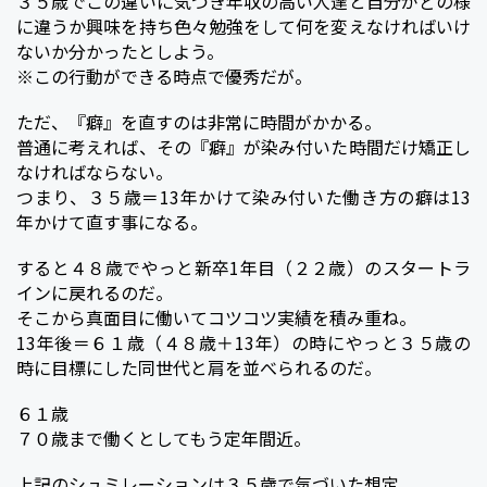
３５歳でこの違いに気づき年収の高い人達と自分がどの様
に違うか興味を持ち色々勉強をして何を変えなければいけ
ないか分かったとしよう。
※この行動ができる時点で優秀だが。
ただ、『癖』を直すのは非常に時間がかかる。
普通に考えれば、その『癖』が染み付いた時間だけ矯正し
なければならない。
つまり、３５歳＝13年かけて染み付いた働き方の癖は13
年かけて直す事になる。
すると４８歳でやっと新卒1年目（２２歳）のスタートラ
インに戻れるのだ。
そこから真面目に働いてコツコツ実績を積み重ね。
13年後＝６１歳（４８歳＋13年）の時にやっと３５歳の
時に目標にした同世代と肩を並べられるのだ。
６１歳
７０歳まで働くとしてもう定年間近。
上記のシュミレーションは３５歳で気づいた想定。