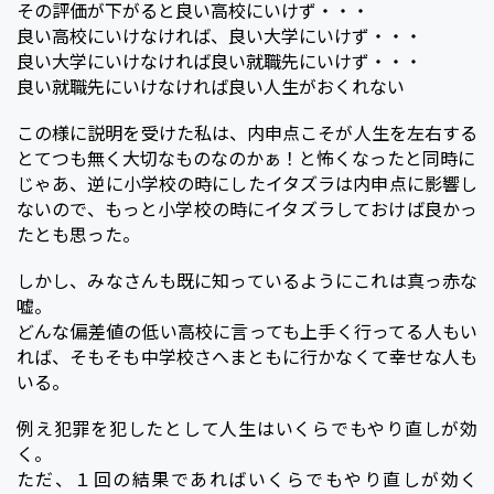
その評価が下がると良い高校にいけず・・・
良い高校にいけなければ、良い大学にいけず・・・
良い大学にいけなければ良い就職先にいけず・・・
良い就職先にいけなければ良い人生がおくれない
この様に説明を受けた私は、内申点こそが人生を左右する
とてつも無く大切なものなのかぁ！と怖くなったと同時に
じゃあ、逆に小学校の時にしたイタズラは内申点に影響し
ないので、もっと小学校の時にイタズラしておけば良かっ
たとも思った。
しかし、みなさんも既に知っているようにこれは真っ赤な
嘘。
どんな偏差値の低い高校に言っても上手く行ってる人もい
れば、そもそも中学校さへまともに行かなくて幸せな人も
いる。
例え犯罪を犯したとして人生はいくらでもやり直しが効
く。
ただ、１回の結果であればいくらでもやり直しが効く