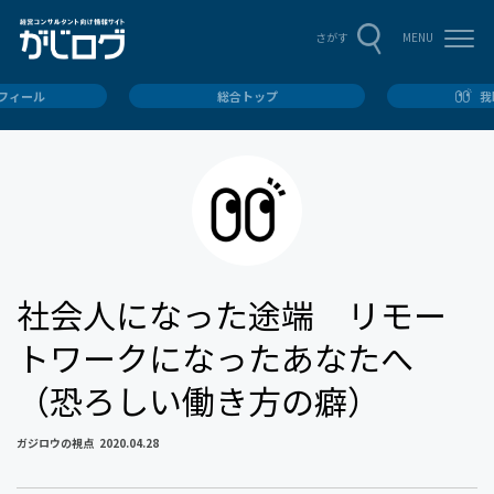
MENU
さがす
ロフィール
総合トップ
我
社会人になった途端 リモー
トワークになったあなたへ
（恐ろしい働き方の癖）
ガジロウの視点
2020.04.28