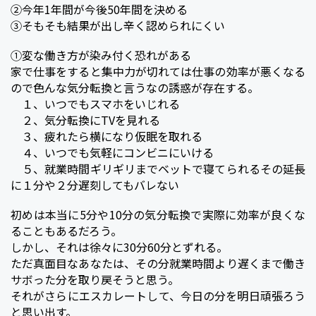
②今年1年間が今後50年間を決める
③そもそも結果が出し辛く認められにくい
①変な働き方が染み付く恐れがある
家で仕事をすると集中力が切れては仕事の効率が悪くなる
ので色んな気分転換と言うなの誘惑が存在する。
１、いつでもスマホをいじれる
２、気分転換にTVを見れる
３、疲れたら横になり仮眠を取れる
４、いつでも気軽にコンビニにいける
５、就業時間ギリギリまでベットで寝てられるその延長
に１分や２分遅刻してもバレない
初めは本当に5分や10分の気分転換で実際に効率が良くな
ることもあるだろう。
しかし、それは徐々に30分60分とずれる。
ただ真面目なあなたは、その分就業時間より遅くまで働き
サボった分を取り戻そうと思う。
それがさらにエスカレートして、今日の分を明日頑張ろう
と思い出す。