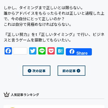
しかし、タイミングまで正しいとは限らない。
誰からアドバイスをもらったらそれは正しいと過程した上
で、今の自分にとって正しいのか？
これは自分で見極めなければならない。
『正しい努力』をt『正しいタイミング』で行い、ビジネ
スと言うゲームを謳歌してもらいたい。
F
T
L
P
H
Share
a
w
i
o
a
c
i
n
c
t
次の記事
前の記事
e
t
e
k
e
b
t
e
n
o
e
t
a
o
r
人気記事ランキング
k