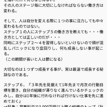
その人のステージ毎に大切にしなければならない働き方は
変わる。
そして、人は自分を変える際に１つの事に注力しても中々
変わるものではない。
ステップ１の人にステップ５の働き方を教えても・・・働
き方としては正しいのだが・・・
同時にステップ２〜４を習得しないといけないので頭が混
乱しパニックになり空回りし、何も成長しない事が起こ
る。
（この期間が長いと人は鬱になる）
大切なのは１つずつ成長する事が、実は最速で成長する秘
訣なのである。
ステップ６、『３年先を見据えて1年先まで月次の行動目
標を置き、自分の組織が滞りなく進んでいるかチェックの
みし、自分は1年後に行わなければ行けない仕事を先に進
めておく』
→対象：営業利益で3,000万円以上稼ぐ組織のトップ（社