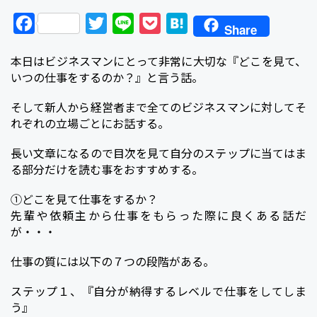
F
T
L
P
H
Share
a
w
i
o
a
本日はビジネスマンにとって非常に大切な『どこを見て、
c
i
n
c
t
いつの仕事をするのか？』と言う話。
e
t
e
k
e
そして新人から経営者まで全てのビジネスマンに対してそ
b
t
e
n
れぞれの立場ごとにお話する。
o
e
t
a
o
r
長い文章になるので目次を見て自分のステップに当てはま
る部分だけを読む事をおすすめする。
k
①どこを見て仕事をするか？
先輩や依頼主から仕事をもらった際に良くある話だ
が・・・
仕事の質には以下の７つの段階がある。
ステップ１、『自分が納得するレベルで仕事をしてしま
う』