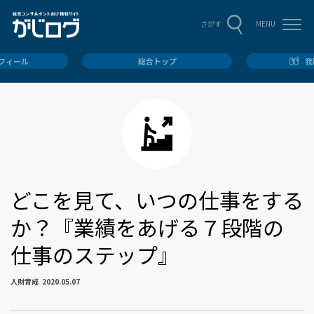
MENU
さがす
ロフィール
総合トップ
我
どこを見て、いつの仕事をする
か？『業績をあげる７段階の
仕事のステップ』
人財育成
2020.05.07