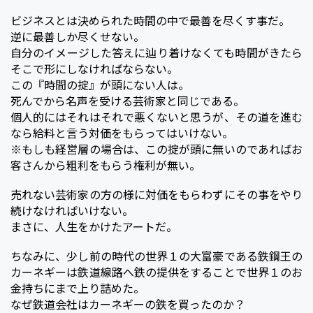
ビジネスとは決められた時間の中で最善を尽くす事だ。
逆に最善しか尽くせない。
自分のイメージした答えに辿り着けなくても時間がきたら
そこで形にしなければならない。
この『時間の掟』が頭にない人は。
死んでから名声を受ける芸術家と同じである。
個人的にはそれはそれで悪くないと思うが、その道を進む
なら給料と言う対価をもらってはいけない。
※もしも経営層の場合は、この掟が頭に無いのであればお
客さんから粗利をもらう権利が無い。
売れない芸術家の方の様に対価をもらわずにその事をやり
続けなければいけない。
まさに、人生をかけたアートだ。
ちなみに、少し前の時代の世界１の大富豪である鉄鋼王の
カーネギーは鉄道線路へ鉄の提供をすることで世界１のお
金持ちにまで上り詰めた。
なぜ鉄道会社はカーネギーの鉄を買ったのか？