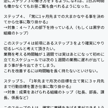
逆にステップ３の働き方をするようになれば、1日20時間
も働かなくてもお昼ご飯も食べれるようになった。
ステップ４、『常に1ヶ月先までの大まかなやる事を決め
てから仕事に取り掛かる』
→対象：４〜７人の部下を持っている人（もしくは黒字の
組織のトップ）
このステップ４は前項にあるステップ３をより確実にやり
切るレベルと考えて頂きたい。
業務を考える時間軸が１週間では実はあとになって初めに
立てたスケジュールでは次の１週間の業務に遅れが出てし
まう事が多々出てきてしまう。
これを改善するには時間軸を長く持たないといけない。
ステップ５、『1年先まで月次の目標を立て常に３ヶ月先
まで行動目標を置き仕事に取り掛かる』
→対象：成果をあげられる組織のトップ（社長、部長、課
長、係長など）
このステップの人は、確実に業績をあげる事ができるよう