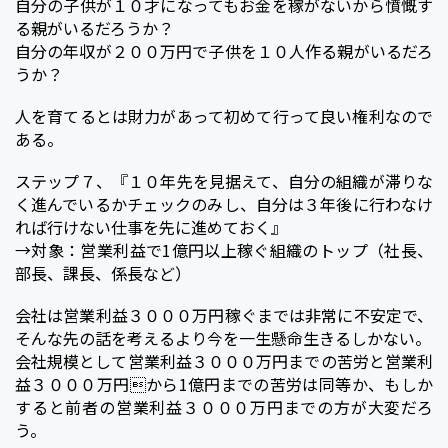
自分の子供が１０才になってもお金を稼がないから憤慨す
る親がいるだろうか？
自分の年収が２００万円で子供を１０人作る親がいるだろ
うか？
人を育てるとは財力があって初めて行って良い権利なので
ある。
ステップ７、『１０年先を見据えて、自分の組織が滞りな
く進んでいるかチェックのみし、自分は３年後に行わなけ
れば行けない仕事を先に進めておく』
→対象：営業利益で1億円以上稼ぐ組織のトップ（社長、
部長、課長、係長など）
会社は営業利益３０００万円稼ぐまでは非常に不安定で、
そんな先の話を考えるより今を一生懸命生きるしかない。
会社規模として営業利益３０００万円までの苦労と営業利
益３０００万円から1億円までの苦労は同等か、もしか
すると前者の営業利益３０００万円までの方が大変だろ
う。