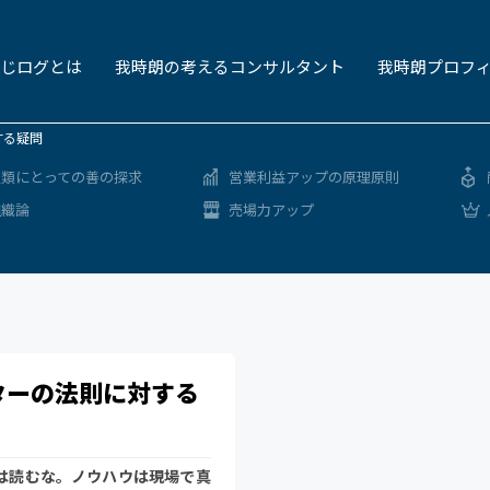
じログとは
我時朗の考えるコンサルタント
我時朗プロフ
する疑問
人類にとっての善の探求
営業利益アップの原理原則
組織論
売場力アップ
ターの法則に対する
本は読むな。ノウハウは現場で真