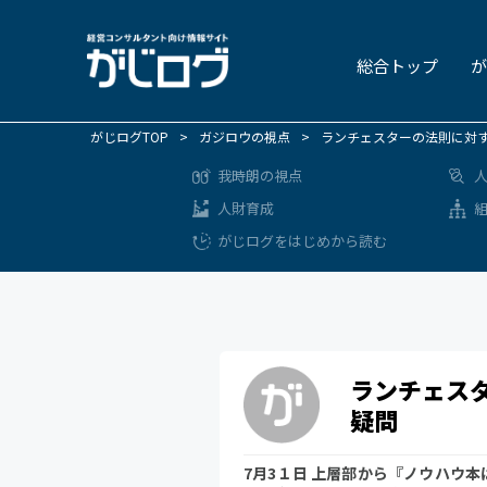
総合トップ
が
がじログTOP
>
ガジロウの視点
>
ランチェスターの法則に対
我時朗の視点
人財育成
がじログをはじめから読む
ランチェス
疑問
7月3１日 上層部から『ノウハウ