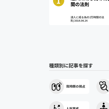
間の法則
達人に成る為の2万時間の法
則/2014.04.24
種類別に記事を探す
我時朗の視点
人財育成