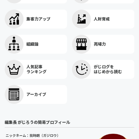
集客力アップ
人財育成
組織論
売場力
人気記事
がじログを
ランキング
はじめから読む
アーカイブ
編集長 がじろうの簡易プロフィール
ニックネーム：我時朗（ガジロウ）