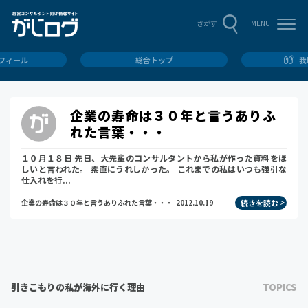
MENU
さがす
ロフィール
総合トップ
我
企業の寿命は３０年と言うありふ
れた言葉・・・
１０月１８日 先日、大先輩のコンサルタントから私が作った資料をほ
しいと言われた。 素直にうれしかった。 これまでの私はいつも強引な
仕入れを行...
続きを読む
企業の寿命は３０年と言うありふれた言葉・・・
2012.10.19
引きこもりの私が海外に行く理由
TOPICS